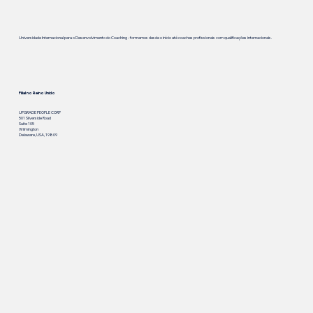
Universidade Internacional para o Desenvolvimento do Coaching - formamos desde o início até coaches profissionais com qualificações internacionais.
Filial no Reino Unido
UPGRADE PEOPLE CORP
501 Silverside Road
Suite 105
Wilmington
Delaware, USA, 19809