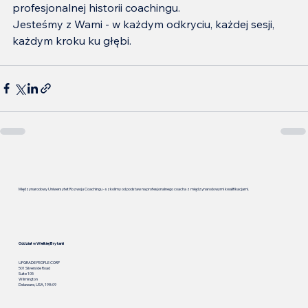
profesjonalnej historii coachingu.
Jesteśmy z Wami - w każdym odkryciu, każdej sesji, 
każdym kroku ku głębi.
Międzynarodowy Uniwersytet Rozwoju Coachingu - szkolimy od podstaw na profesjonalnego coacha z międzynarodowymi kwalifikacjami.
Oddział w Wielkiej Brytanii
UPGRADE PEOPLE CORP
501 Silverside Road
Suite 105
Wilmington
Delaware, USA, 19809