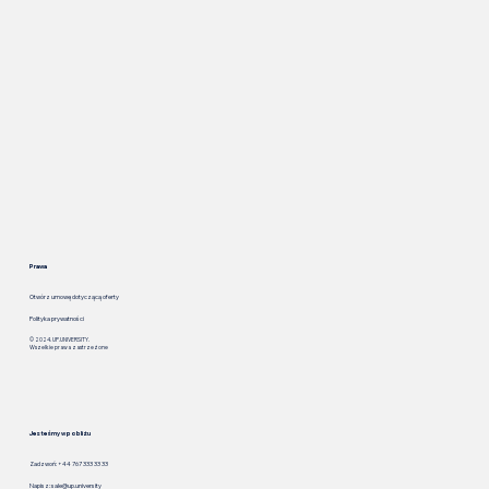
Prawa
Otwórz umowę dotyczącą oferty
Polityka prywatności
© 2024. UP.UNIVERSITY.
Wszelkie prawa zastrzeżone
Jesteśmy w pobliżu
Zadzwoń: +44 767 333 33 33
Napisz:
sale@up.university