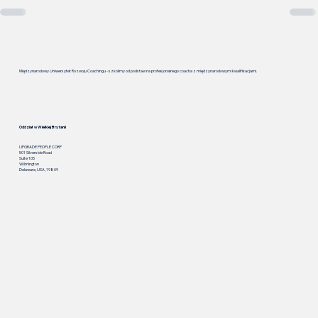
Międzynarodowy Uniwersytet Rozwoju Coachingu - szkolimy od podstaw na profesjonalnego coacha z międzynarodowymi kwalifikacjami.
Oddział w Wielkiej Brytanii
UPGRADE PEOPLE CORP
501 Silverside Road
Suite 105
Wilmington
Delaware, USA, 19809