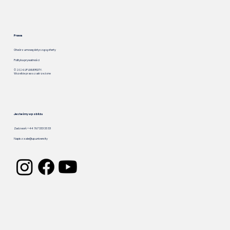
Prawa
Otwórz umowę dotyczącą oferty
Polityka prywatności
© 2024. UP.UNIVERSITY.
Wszelkie prawa zastrzeżone
Jesteśmy w pobliżu
Zadzwoń: +44 767 333 33 33
Napisz:
sale@up.university