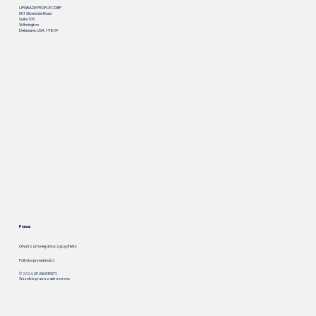
UPGRADE PEOPLE CORP
501 Silverside Road
Suite 105
Wilmington
Delaware, USA, 19809
Prawa
Otwórz umowę dotyczącą oferty
Polityka prywatności
© 2024. UP.UNIVERSITY.
Wszelkie prawa zastrzeżone