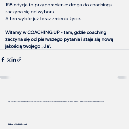
158 edycja to przypomnienie: droga do coachingu 
zaczyna się od wyboru.
A ten wybór już teraz zmienia życie.
Witamy w COACHING.UP - tam, gdzie coaching 
zaczyna się od pierwszego pytania i staje się nową 
jakością twojego „Ja”.
Międzynarodowy Uniwersytet Rozwoju Coachingu - szkolimy od podstaw na profesjonalnego coacha z międzynarodowymi kwalifikacjami.
Oddział w Wielkiej Brytanii