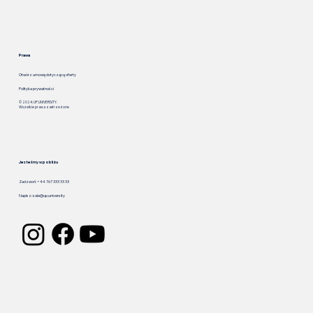
Prawa
Otwórz umowę dotyczącą oferty
Polityka prywatności
© 2024. UP.UNIVERSITY.
Wszelkie prawa zastrzeżone
Jesteśmy w pobliżu
Zadzwoń: +44 767 333 33 33
Napisz:
sale@up.university