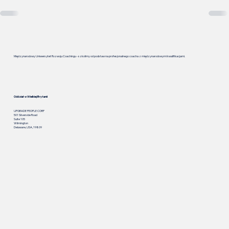
Międzynarodowy Uniwersytet Rozwoju Coachingu - szkolimy od podstaw na profesjonalnego coacha z międzynarodowymi kwalifikacjami.
Oddział w Wielkiej Brytanii
UPGRADE PEOPLE CORP
501 Silverside Road
Suite 105
Wilmington
Delaware, USA, 19809