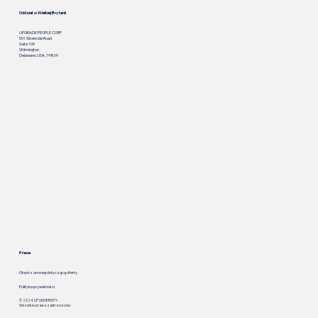
Oddział w Wielkiej Brytanii
UPGRADE PEOPLE CORP
501 Silverside Road
Suite 105
Wilmington
Delaware, USA, 19809
Prawa
Otwórz umowę dotyczącą oferty
Polityka prywatności
© 2024. UP.UNIVERSITY.
Wszelkie prawa zastrzeżone