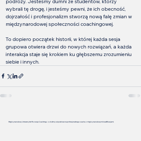
podróży. Jesteśmy dumni ze studentów, którzy 
wybrali tę drogę, i jesteśmy pewni, że ich obecność, 
dojrzałość i profesjonalizm stworzą nową falę zmian w 
międzynarodowej społeczności coachingowej.
To dopiero początek historii, w której każda sesja 
grupowa otwiera drzwi do nowych rozwiązań, a każda 
interakcja staje się krokiem ku głębszemu zrozumieniu 
siebie i innych.
Międzynarodowy Uniwersytet Rozwoju Coachingu - szkolimy od podstaw na profesjonalnego coacha z międzynarodowymi kwalifikacjami.