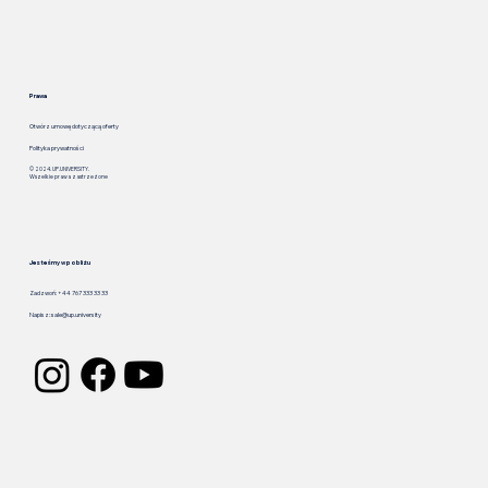
Prawa
Otwórz umowę dotyczącą oferty
Polityka prywatności
© 2024. UP.UNIVERSITY.
Wszelkie prawa zastrzeżone
Jesteśmy w pobliżu
Zadzwoń: +44 767 333 33 33
Napisz:
sale@up.university