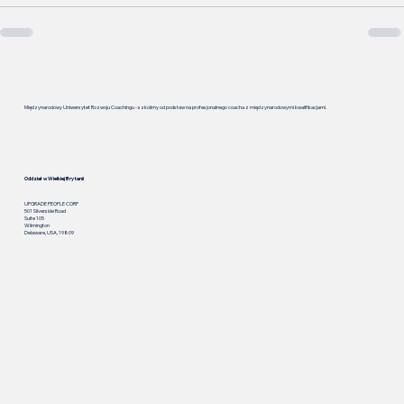
Międzynarodowy Uniwersytet Rozwoju Coachingu - szkolimy od podstaw na profesjonalnego coacha z międzynarodowymi kwalifikacjami.
Oddział w Wielkiej Brytanii
UPGRADE PEOPLE CORP
501 Silverside Road
Suite 105
Wilmington
Delaware, USA, 19809