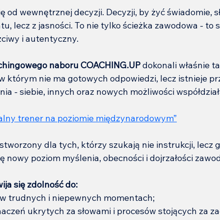
 od wewnętrznej decyzji. Decyzji, by żyć świadomie, sł
tu, lecz z jasności. To nie tylko ścieżka zawodowa - to 
zciwy i autentyczny.
oachingowego naboru COACHING.UP
 dokonali właśnie t
 w którym nie ma gotowych odpowiedzi, lecz istnieje pr
a - siebie, innych oraz nowych możliwości współdział
alny trener na poziomie międzynarodowym”
tworzony dla tych, którzy szukają nie instrukcji, lecz g
się nowy poziom myślenia, obecności i dojrzałości zawo
ija się zdolność do:
w trudnych i niepewnych momentach;
naczeń ukrytych za słowami i procesów stojących za z