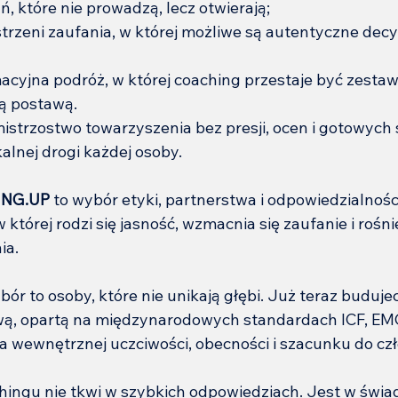
, które nie prowadzą, lecz otwierają;
trzeni zaufania, w której możliwe są autentyczne decy
macyjna podróż, w której coaching przestaje być zestaw
ą postawą.
 mistrzostwo towarzyszenia bez presji, ocen i gotowych 
alnej drogi każdej osoby.
ING.UP
 to wybór etyki, partnerstwa i odpowiedzialnośc
w której rodzi się jasność, wzmacnia się zaufanie i rośn
ia.
r to osoby, które nie unikają głębi. Już teraz budujec
, opartą na międzynarodowych standardach ICF, EMCC
 wewnętrznej uczciwości, obecności i szacunku do cz
hingu nie tkwi w szybkich odpowiedziach. Jest w świad