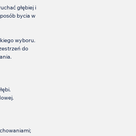
uchać głębiej i 
sposób bycia w 
akiego wyboru.
zestrzeń do 
ania.
łębi.
dowej.
achowaniami;