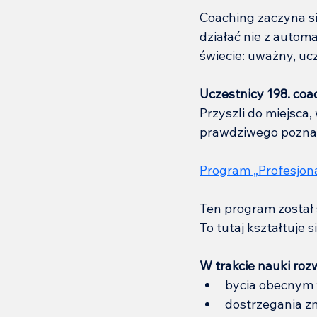
Coaching zaczyna się
działać nie z automa
świecie: uważny, uc
Uczestnicy 198. c
Przyszli do miejsca,
prawdziwego poznani
Program „Profesjon
Ten program został s
To tutaj kształtuje 
W trakcie nauki rozw
bycia obecnym 
dostrzegania z