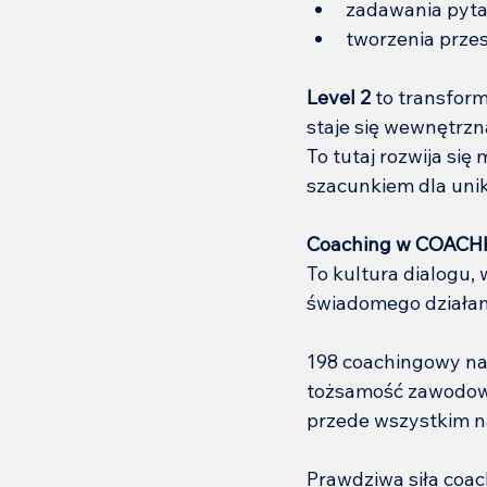
zadawania pytań
tworzenia przes
Level 2
 to transfor
staje się wewnętrzn
To tutaj rozwija się
szacunkiem dla unik
Coaching w COACH
To kultura dialogu, 
świadomego działan
198 coachingowy nabó
tożsamość zawodową
przede wszystkim na
Prawdziwa siła coac