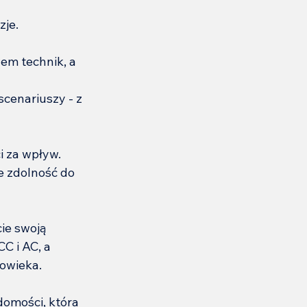
zje.
em technik, a 
scenariuszy - z 
i za wpływ.
ie zdolność do 
ie swoją 
 i AC, a 
łowieka.
omości, która 