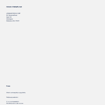
Oddział w Wielkiej Brytanii
UPGRADE PEOPLE CORP
501 Silverside Road
Suite 105
Wilmington
Delaware, USA, 19809
Prawa
Otwórz umowę dotyczącą oferty
Polityka prywatności
© 2024. UP.UNIVERSITY.
Wszelkie prawa zastrzeżone