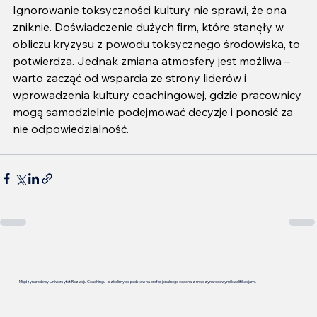
Ignorowanie toksyczności kultury nie sprawi, że ona 
zniknie. Doświadczenie dużych firm, które stanęły w 
obliczu kryzysu z powodu toksycznego środowiska, to 
potwierdza. Jednak zmiana atmosfery jest możliwa – 
warto zacząć od wsparcia ze strony liderów i 
wprowadzenia kultury coachingowej, gdzie pracownicy 
mogą samodzielnie podejmować decyzje i ponosić za 
nie odpowiedzialność.
Międzynarodowy Uniwersytet Rozwoju Coachingu - szkolimy od podstaw na profesjonalnego coacha z międzynarodowymi kwalifikacjami.