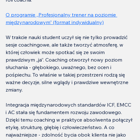
O programie „
Profesjonalny trener na poziomie 
międzynarodowym
” (format indywidualny)
W trakcie nauki student uczył się nie tylko prowadzić 
sesje coachingowe, ale także tworzyć atmosferę, w 
której człowiek może spotkać się ze swoim 
prawdziwym „ja”. Coaching otworzył nowy poziom 
słuchania - głębokiego, uważnego, bez ocen i 
pośpiechu. To właśnie w takiej przestrzeni rodzą się 
ważne decyzje, silne wglądy i prawdziwe wewnętrzne 
zmiany.
Integracja międzynarodowych standardów ICF, EMCC 
i AC stała się fundamentem rozwoju zawodowego. 
Dzięki temu coaching w praktyce absolwenta połączył 
etykę, strukturę, głębię i człowieczeństwo. A co 
najważniejsze - zdolność bycia obok klienta nie jako 