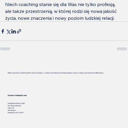
Niech coaching stanie się dla Was nie tylko profesją, 
ale także przestrzenią, w której rodzi się nowa jakość 
życia, nowe znaczenia i nowy poziom ludzkiej relacji.
Międzynarodowy Uniwersytet Rozwoju Coachingu - szkolimy od podstaw na profesjonalnego coacha z międzynarodowymi kwalifikacjami.
Oddział w Wielkiej Brytanii
UPGRADE PEOPLE CORP
501 Silverside Road
Suite 105
Wilmington
Delaware, USA, 19809