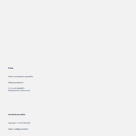
Prawa
Otwórz umowę dotyczącą oferty
Polityka prywatności
© 2024. UP.UNIVERSITY.
Wszelkie prawa zastrzeżone
Jesteśmy w pobliżu
Zadzwoń: +44 767 333 33 33
Napisz:
sale@up.university