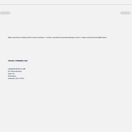
Międzynarodowy Uniwersytet Rozwoju Coachingu - szkolimy od podstaw na profesjonalnego coacha z międzynarodowymi kwalifikacjami.
Oddział w Wielkiej Brytanii
UPGRADE PEOPLE CORP
501 Silverside Road
Suite 105
Wilmington
Delaware, USA, 19809