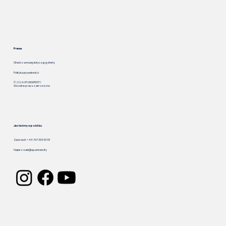
Prawa
Otwórz umowę dotyczącą oferty
Polityka prywatności
© 2024. UP.UNIVERSITY.
Wszelkie prawa zastrzeżone
Jesteśmy w pobliżu
Zadzwoń: +44 767 333 33 33
Napisz:
sale@up.university