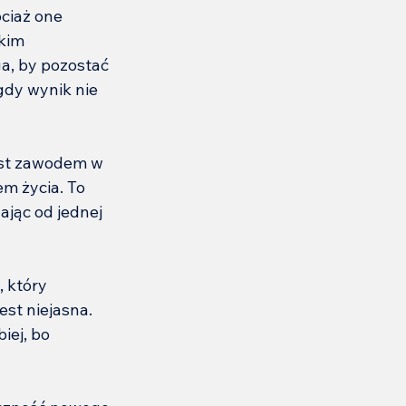
ciaż one 
kim 
a, by pozostać 
dy wynik nie 
jest zawodem w 
m życia. To 
jąc od jednej 
 który 
st niejasna. 
iej, bo 