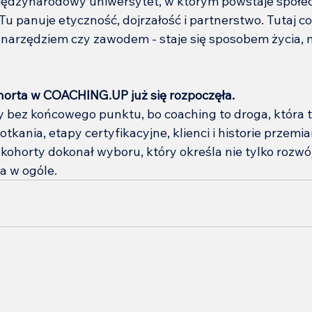
ędzynarodowy uniwersytet, w którym powstaje społe
u panuje etyczność, dojrzałość i partnerstwo. Tutaj co
ż narzędziem czy zawodem - staje się sposobem życia, m
horta w COACHING.UP już się rozpoczęła.
 bez końcowego punktu, bo coaching to droga, która tr
kania, etapy certyfikacyjne, klienci i historie przemian
 kohorty dokonał wyboru, który określa nie tylko rozw
ia w ogóle.