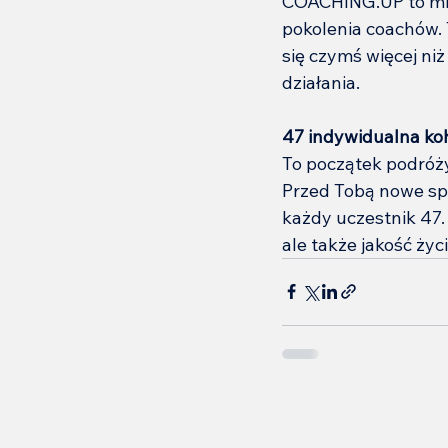
COACHING.UP to mi
pokolenia coachów. T
się czymś więcej ni
działania.
47 indywidualna ko
To początek podróży
Przed Tobą nowe spot
każdy uczestnik 47.
ale także jakość życ