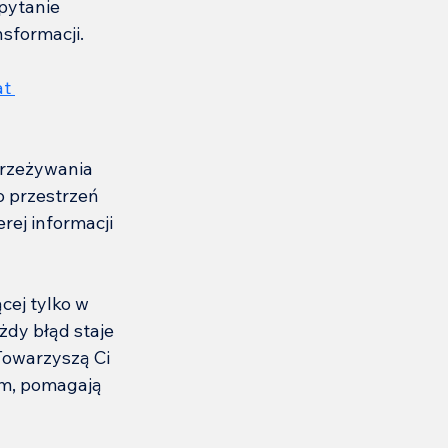
pytanie 
sformacji.
t 
rzeżywania 
o przestrzeń 
rej informacji 
cej tylko w 
żdy błąd staje 
Towarzyszą Ci 
em, pomagają 