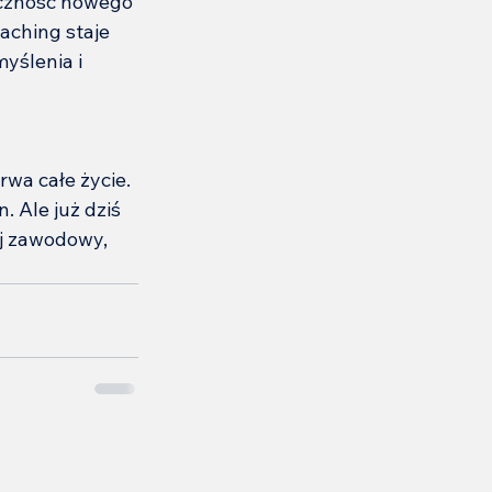
czność nowego 
aching staje 
yślenia i 
wa całe życie. 
. Ale już dziś 
ój zawodowy, 