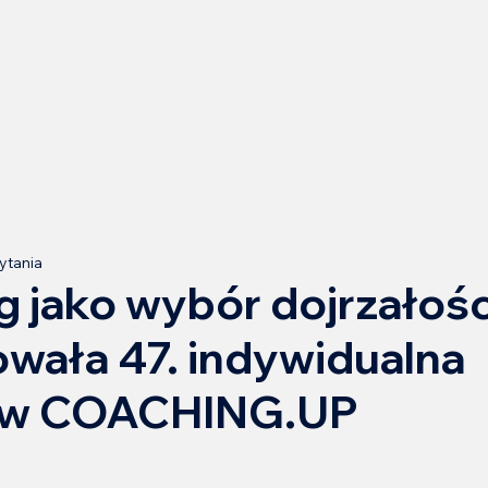
zytania
 jako wybór dojrzałośc
wała 47. indywidualna
 w COACHING.UP