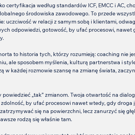
lko certyfikacja według standardów ICF, EMCC i AC, cho
 globalnego środowiska zawodowego. To przede wszyst
: uczciwość w relacji z samym sobą i klientami, odwag
ych odpowiedzi, gotowość, by ufać procesowi, nawet g
y.
orta to historia tych, którzy rozumieją: coaching nie 
u, ale sposobem myślenia, kulturą partnerstwa i style
dzą w każdej rozmowie szansę na zmianę świata, zaczyna
 powiedzieć „tak” zmianom. Twoja otwartość na dialog,
 zdolność, by ufać procesowi nawet wtedy, gdy droga je
zatrzymywać się na powierzchni, lecz zanurzyć się głęb
awsze rodzą się właśnie tam.