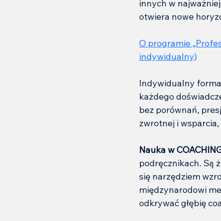
innych w najważniej
otwiera nowe horyzo
O programie „
Profe
indywidualny)
Indywidualny forma
każdego doświadczen
bez porównań, presj
zwrotnej i wsparcia,
Nauka w COACHIN
podręcznikach. Są ż
się narzędziem wzro
międzynarodowi ment
odkrywać głębię coa