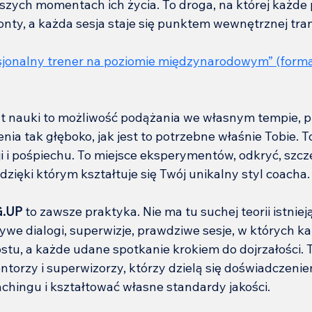
szych momentach ich życia. To droga, na której każde 
nty, a każda sesja staje się punktem wewnętrznej tran
sjonalny trener na poziomie międzynarodowym
” (forma
t nauki to możliwość podążania we własnym tempie, p
ia tak głęboko, jak jest to potrzebne właśnie Tobie. T
i i pośpiechu. To miejsce eksperymentów, odkryć, szcze
 dzięki którym kształtuje się Twój unikalny styl coacha.
G.UP
 to zawsze praktyka. Nie ma tu suchej teorii istnieją
ywe dialogi, superwizje, prawdziwe sesje, w których ka
stu, a każde udane spotkanie krokiem do dojrzałości. 
orzy i superwizorzy, którzy dzielą się doświadczeni
chingu i kształtować własne standardy jakości.