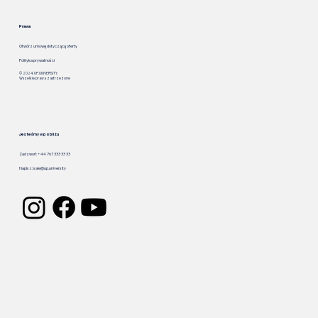
Prawa
Otwórz umowę dotyczącą oferty
Polityka prywatności
© 2024. UP.UNIVERSITY.
Wszelkie prawa zastrzeżone
Jesteśmy w pobliżu
Zadzwoń: +44 767 333 33 33
Napisz:
sale@up.university