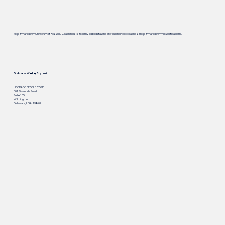
Międzynarodowy Uniwersytet Rozwoju Coachingu - szkolimy od podstaw na profesjonalnego coacha z międzynarodowymi kwalifikacjami.
Oddział w Wielkiej Brytanii
UPGRADE PEOPLE CORP
501 Silverside Road
Suite 105
Wilmington
Delaware, USA, 19809