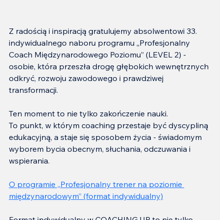
Z radością i inspiracją gratulujemy absolwentowi 33. 
indywidualnego naboru programu „Profesjonalny 
Coach Międzynarodowego Poziomu” (LEVEL 2) - 
osobie, która przeszła drogę głębokich wewnętrznych 
odkryć, rozwoju zawodowego i prawdziwej 
transformacji.
Ten moment to nie tylko zakończenie nauki.
To punkt, w którym coaching przestaje być dyscypliną 
edukacyjną, a staje się sposobem życia - świadomym 
wyborem bycia obecnym, słuchania, odczuwania i 
wspierania.
O programie „
Profesjonalny trener na poziomie 
międzynarodowym
” (format indywidualny)
Format indywidualny w COACHING.UP to nie tylko 