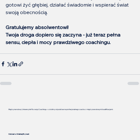
gotowi żyć głębiej, działać świadomie i wspierać świat 
swoją obecnością.
Gratulujemy absolwentowi!
Twoja droga dopiero się zaczyna - już teraz pełna 
sensu, ciepła i mocy prawdziwego coachingu.
Międzynarodowy Uniwersytet Rozwoju Coachingu - szkolimy od podstaw na profesjonalnego coacha z międzynarodowymi kwalifikacjami.
Oddział w Wielkiej Brytanii