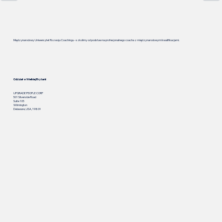
Międzynarodowy Uniwersytet Rozwoju Coachingu - szkolimy od podstaw na profesjonalnego coacha z międzynarodowymi kwalifikacjami.
Oddział w Wielkiej Brytanii
UPGRADE PEOPLE CORP
501 Silverside Road
Suite 105
Wilmington
Delaware, USA, 19809