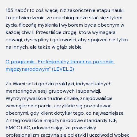
155 nabór to coś więcej niż zakończenie etapu nauki. 
To potwierdzenie, że coaching może stać się stylem 
życia, filozofią myślenia i wyborem bycia obecnym w 
każdej chwili. Przeszliście drogę, która wymagała 
odwagi, dyscypliny i gotowości, aby spojrzeć nie tylko 
na innych, ale także w głąb siebie.
O programie „Profesjonalny trener na poziomie 
międzynarodowym” (LEVEL 2)
Za Wami setki godzin praktyki, indywidualnych 
mentoringów, sesji grupowych i superwizji. 
Wytrzymywaliście trudne chwile, znajdowaliście 
wewnętrzne oparcie, uczyliście się pozostawać 
obecnymi, gdy klient dotykał tego, co najważniejsze. 
Zintegrowaliście międzynarodowe standardy ICF, 
EMCC i AC, udowadniając, że prawdziwy 
profesjonalizm zaczyna się od etyki i uczciwości wobec 