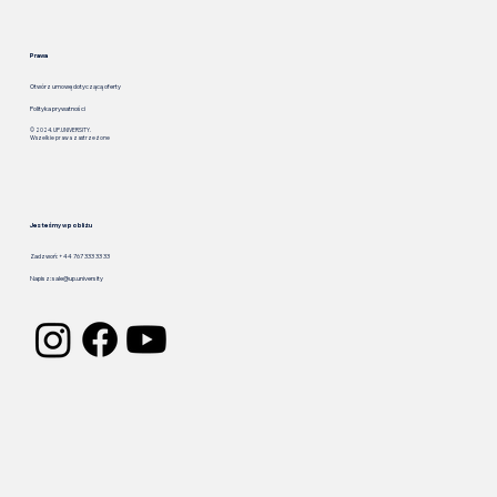
Prawa
Otwórz umowę dotyczącą oferty
Polityka prywatności
© 2024. UP.UNIVERSITY.
Wszelkie prawa zastrzeżone
Jesteśmy w pobliżu
Zadzwoń: +44 767 333 33 33
Napisz:
sale@up.university