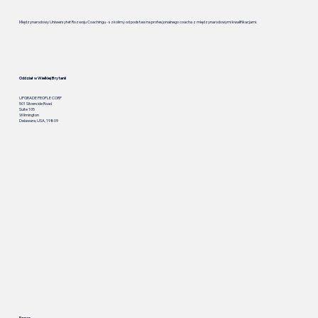
Międzynarodowy Uniwersytet Rozwoju Coachingu - szkolimy od podstaw na profesjonalnego coacha z międzynarodowymi kwalifikacjami.
Oddział w Wielkiej Brytanii
UPGRADE PEOPLE CORP
501 Silverside Road
Suite 105
Wilmington
Delaware, USA, 19809
Prawa