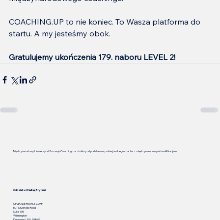
COACHING.UP to nie koniec. To Wasza platforma do 
startu. A my jesteśmy obok.
Gratulujemy ukończenia 179. naboru LEVEL 2!
Międzynarodowy Uniwersytet Rozwoju Coachingu - szkolimy od podstaw na profesjonalnego coacha z międzynarodowymi kwalifikacjami.
Oddział w Wielkiej Brytanii
UPGRADE PEOPLE CORP
501 Silverside Road
Suite 105
Wilmington
Delaware, USA, 19809