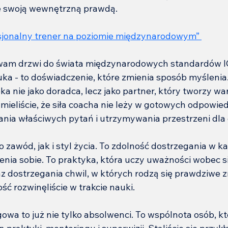
ze swoją wewnętrzną prawdą.
sjonalny trener na poziomie międzynarodowym” 
wam drzwi do świata międzynarodowych standardów IC
uka - to doświadczenie, które zmienia sposób myślenia.
ka nie jako doradca, lecz jako partner, który tworzy wa
mieliście, że siła coacha nie leży w gotowych odpowied
nia właściwych pytań i utrzymywania przestrzeni dla 
 zawód, jak i styl życia. To zdolność dostrzegania w k
nia sobie. To praktyka, która uczy uważności wobec sie
z dostrzegania chwil, w których rodzą się prawdziwe zm
ść rozwinęliście w trakcie nauki.
owa to już nie tylko absolwenci. To wspólnota osób, k