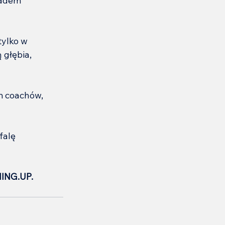
ładem 
tylko w 
 głębia, 
m coachów, 
falę 
HING.UP.