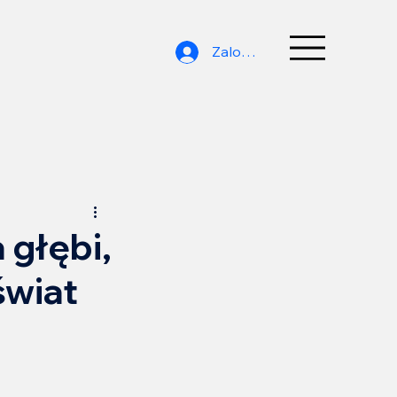
Zaloguj się
 głębi,
świat