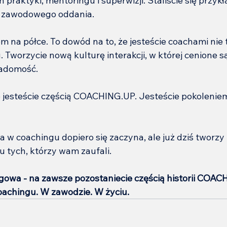
n praktyki, mentoringu i superwizji. Staliście się przyk
 i zawodowego oddania.
m na półce. To dowód na to, że jesteście coachami nie 
u. Tworzycie nową kulturę interakcji, w której cenione są
iadomość.
 jesteście częścią COACHING.UP. Jesteście pokolenie
 w coachingu dopiero się zaczyna, ale już dziś tworzy 
u tych, którzy wam zaufali.
gowa - na zawsze pozostaniecie częścią historii COAC
oachingu. W zawodzie. W życiu.