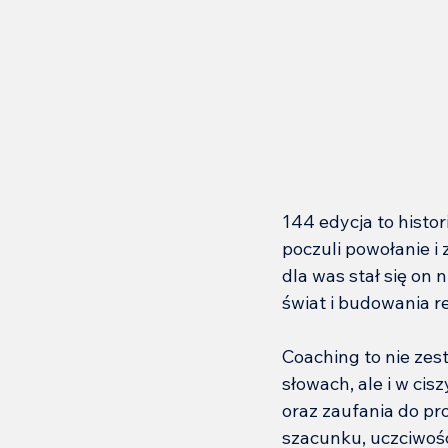
144 edycja to histori
poczuli powołanie i
dla was stał się on
świat i budowania re
Coaching to nie zest
słowach, ale i w cis
oraz zaufania do pro
szacunku, uczciwości