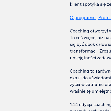
klient spotyka się 
O programie „Profe
Coaching otworzył 
To coś więcej niż na
się być obok człowie
transformacji. Zrozu
umiejętności zadawa
Coaching to zarówno
okazji do uświadomie
życia w zaufaniu ora
właśnie tę umiejętno
144 edycja coaching