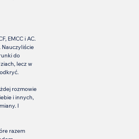
F, EMCC i AC. 
 Nauczyliście 
runki do 
ziach, lecz w 
odkryć.
ażdej rozmowie 
bie i innych, 
iany. I 
tóre razem 