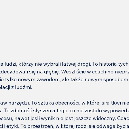
a ludzi, którzy nie wybrali łatwej drogi. To historia tych
 zdecydowali się na głębię. Weszliście w coaching niep
 nie tylko nowym zawodem, ale także nowym sposobem 
lacji z ludźmi.
aw narzędzi. To sztuka obecności, w której siła tkwi nie
zy. To zdolność słyszenia tego, co nie zostało wypowied
cesu, nawet jeśli wynik nie jest jeszcze widoczny. Coa
 i etyki. To przestrzeń, w której rodzi się odwaga bycia