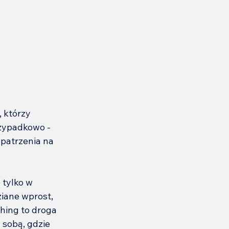
, którzy 
rzypadkowo - 
patrzenia na 
 tylko w 
ziane wprost, 
ching to droga 
 sobą, gdzie 