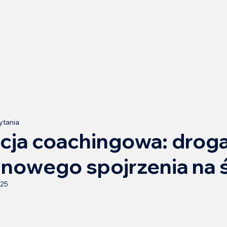
ytania
cja coachingowa: droga
 nowego spojrzenia na 
025