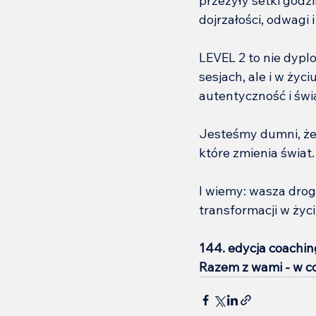
przeżyły setki godzi
dojrzałości, odwagi
LEVEL 2 to nie dyplo
sesjach, ale i w życi
autentyczność i św
Jesteśmy dumni, że
które zmienia świat.
I wiemy: wasza droga
transformacji w życi
144. edycja coachin
Razem z wami - w c