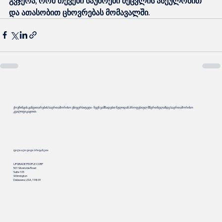
გვჯერა, რომ თქვენი საუბრები შეცვლის ასეულობით 
და ათასობით ცხოვრებას მომავალში.
ქოუჩინგის განვითარების საერთაშორისო უნივერსიტეტი - ჩვენ ვამზადებთ ნულიდან პროფესიულ მწვრთნელამდე საერთაშორისო
კვალიფიკაციით.
ფილიალი დიდი ბრიტანეთი
UPGRADE PEOPLE CORP
501 Silverside Road
Suite 105
Wilmington
Delaware, USA, 19809