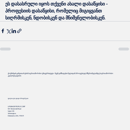
ეს დასასრული იყოს თქვენი ახალი დასაწყისი - 
პროფესიის დასაწყისი, რომელიც მიგიყვანთ 
სიღრმისკენ, ნდობისკენ და მნიშვნელობისკენ.
ქოუჩინგის განვითარების საერთაშორისო უნივერსიტეტი - ჩვენ ვამზადებთ ნულიდან პროფესიულ მწვრთნელამდე საერთაშორისო
კვალიფიკაციით.
ფილიალი დიდი ბრიტანეთი
UPGRADE PEOPLE CORP
501 Silverside Road
Suite 105
Wilmington
Delaware, USA, 19809