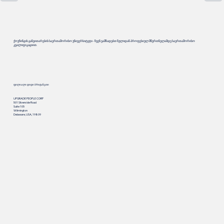
ქოუჩინგის განვითარების საერთაშორისო უნივერსიტეტი - ჩვენ ვამზადებთ ნულიდან პროფესიულ მწვრთნელამდე საერთაშორისო
კვალიფიკაციით.
ფილიალი დიდი ბრიტანეთი
UPGRADE PEOPLE CORP
501 Silverside Road
Suite 105
Wilmington
Delaware, USA, 19809