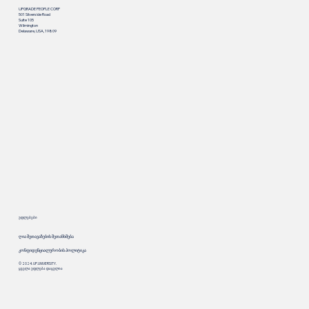
UPGRADE PEOPLE CORP
501 Silverside Road
Suite 105
Wilmington
Delaware, USA, 19809
უფლებები
ღია შეთავაზების შეთანხმება
კონფიდენციალურობის პოლიტიკა
© 2024. UP.UNIVERSITY.
ყველა უფლება დაცულია