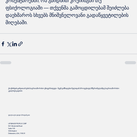
კომენტარებში, რა გზიდნით კოუჩინგში თუ 
ფსიქოლოგიაში — თქვენმა გამოცდილებამ შეიძლება 
დაეხმაროს სხვებს მნიშვნელოვანი გადაწყვეტილების 
ქოუჩინგის განვითარების საერთაშორისო უნივერსიტეტი - ჩვენ ვამზადებთ ნულიდან პროფესიულ მწვრთნელამდე საერთაშორისო
კვალიფიკაციით.
ფილიალი დიდი ბრიტანეთი
UPGRADE PEOPLE CORP
501 Silverside Road
Suite 105
Wilmington
Delaware, USA, 19809