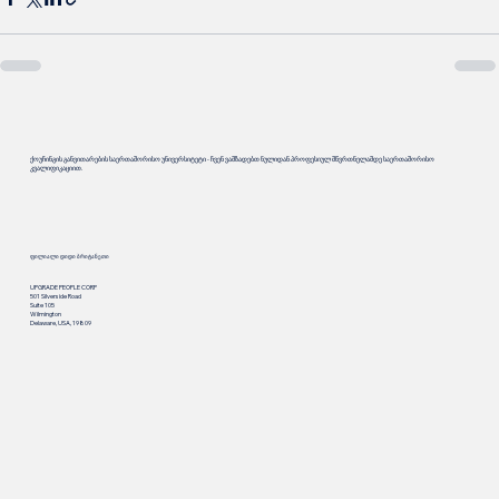
ქოუჩინგის განვითარების საერთაშორისო უნივერსიტეტი - ჩვენ ვამზადებთ ნულიდან პროფესიულ მწვრთნელამდე საერთაშორისო
კვალიფიკაციით.
ფილიალი დიდი ბრიტანეთი
UPGRADE PEOPLE CORP
501 Silverside Road
Suite 105
Wilmington
Delaware, USA, 19809