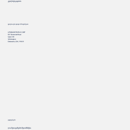
კვალიფიკაციით.
ფილიალი დიდი ბრიტანეთი
UPGRADE PEOPLE CORP
501 Silverside Road
Suite 105
Wilmington
Delaware, USA, 19809
უფლებები
ღია შეთავაზების შეთანხმება