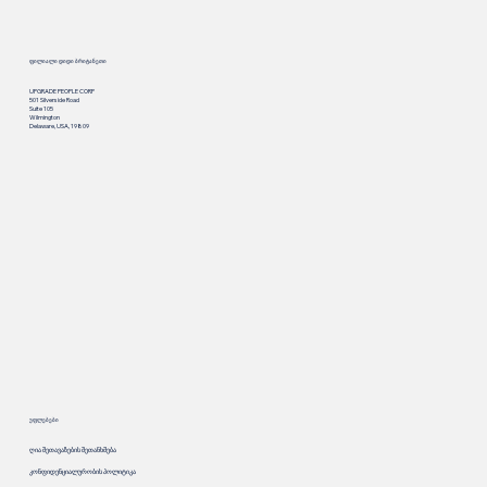
ფილიალი დიდი ბრიტანეთი
UPGRADE PEOPLE CORP
501 Silverside Road
Suite 105
Wilmington
Delaware, USA, 19809
უფლებები
ღია შეთავაზების შეთანხმება
კონფიდენციალურობის პოლიტიკა