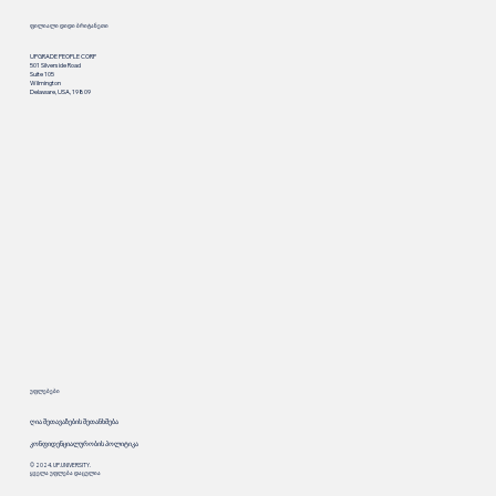
ფილიალი დიდი ბრიტანეთი
UPGRADE PEOPLE CORP
501 Silverside Road
Suite 105
Wilmington
Delaware, USA, 19809
უფლებები
ღია შეთავაზების შეთანხმება
კონფიდენციალურობის პოლიტიკა
© 2024. UP.UNIVERSITY.
ყველა უფლება დაცულია