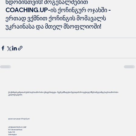
ნდობისთვის! მოგესალმებით 
COACHING.UP-ის ქოჩინგურ ოჯახში - 
ერთად ვქმნით ქოჩინგის მომავალს 
უკრაინასა და მთელ მსოფლიოში!
ქოუჩინგის განვითარების საერთაშორისო უნივერსიტეტი - ჩვენ ვამზადებთ ნულიდან პროფესიულ მწვრთნელამდე საერთაშორისო
კვალიფიკაციით.
ფილიალი დიდი ბრიტანეთი
UPGRADE PEOPLE CORP
501 Silverside Road
Suite 105
Wilmington