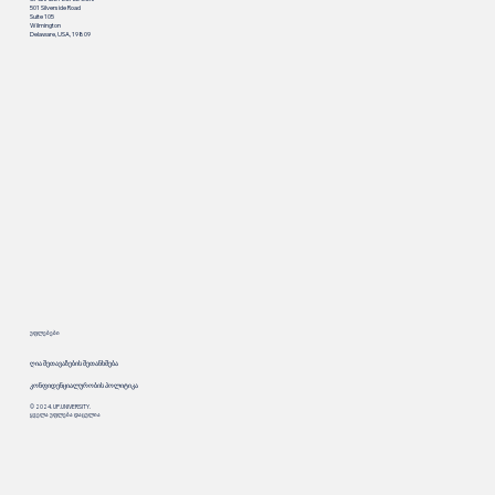
501 Silverside Road
Suite 105
Wilmington
Delaware, USA, 19809
უფლებები
ღია შეთავაზების შეთანხმება
კონფიდენციალურობის პოლიტიკა
© 2024. UP.UNIVERSITY.
ყველა უფლება დაცულია