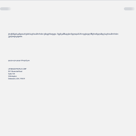
ქოუჩინგის განვითარების საერთაშორისო უნივერსიტეტი - ჩვენ ვამზადებთ ნულიდან პროფესიულ მწვრთნელამდე საერთაშორისო
კვალიფიკაციით.
ფილიალი დიდი ბრიტანეთი
UPGRADE PEOPLE CORP
501 Silverside Road
Suite 105
Wilmington
Delaware, USA, 19809