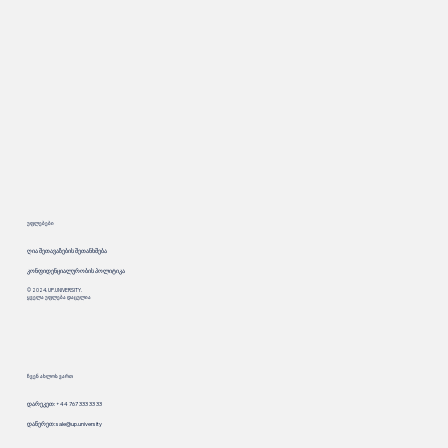
უფლებები
ღია შეთავაზების შეთანხმება
კონფიდენციალურობის პოლიტიკა
© 2024. UP.UNIVERSITY.
ყველა უფლება დაცულია
ჩვენ ახლოს ვართ
დარეკეთ: +44 767 333 33 33
დაწერეთ:
sale@up.university