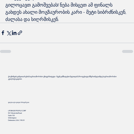
გილოცავთ გამოშვებას! ნება მისცეთ ამ ფინალს 
გახდეს ახალი მოგზაურობის კარი - მეტი სიბრძნისკენ, 
ძალასა და სიღრმისკენ.
ქოუჩინგის განვითარების საერთაშორისო უნივერსიტეტი - ჩვენ ვამზადებთ ნულიდან პროფესიულ მწვრთნელამდე საერთაშორისო
კვალიფიკაციით.
ფილიალი დიდი ბრიტანეთი
UPGRADE PEOPLE CORP
501 Silverside Road
Suite 105
Wilmington
Delaware, USA, 19809