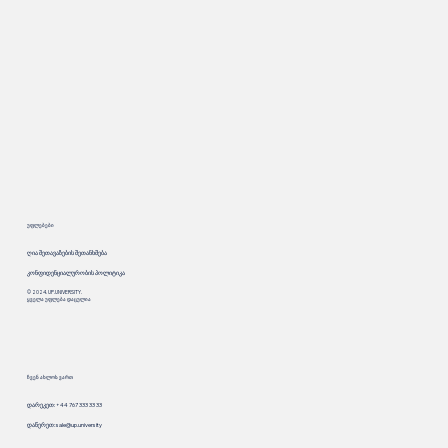
უფლებები
ღია შეთავაზების შეთანხმება
კონფიდენციალურობის პოლიტიკა
© 2024. UP.UNIVERSITY.
ყველა უფლება დაცულია
ჩვენ ახლოს ვართ
დარეკეთ: +44 767 333 33 33
დაწერეთ:
sale@up.university