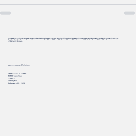
ქოუჩინგის განვითარების საერთაშორისო უნივერსიტეტი - ჩვენ ვამზადებთ ნულიდან პროფესიულ მწვრთნელამდე საერთაშორისო
კვალიფიკაციით.
ფილიალი დიდი ბრიტანეთი
UPGRADE PEOPLE CORP
501 Silverside Road
Suite 105
Wilmington
Delaware, USA, 19809