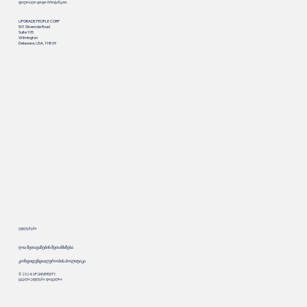
ფილიალი დიდი ბრიტანეთი
UPGRADE PEOPLE CORP
501 Silverside Road
Suite 105
Wilmington
Delaware, USA, 19809
უფლებები
ღია შეთავაზების შეთანხმება
კონფიდენციალურობის პოლიტიკა
© 2024. UP.UNIVERSITY.
ყველა უფლება დაცულია