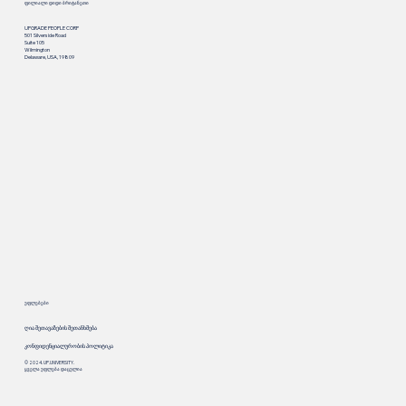
ფილიალი დიდი ბრიტანეთი
UPGRADE PEOPLE CORP
501 Silverside Road
Suite 105
Wilmington
Delaware, USA, 19809
უფლებები
ღია შეთავაზების შეთანხმება
კონფიდენციალურობის პოლიტიკა
© 2024. UP.UNIVERSITY.
ყველა უფლება დაცულია