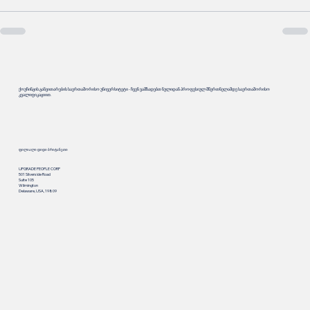
ქოუჩინგის განვითარების საერთაშორისო უნივერსიტეტი - ჩვენ ვამზადებთ ნულიდან პროფესიულ მწვრთნელამდე საერთაშორისო
კვალიფიკაციით.
ფილიალი დიდი ბრიტანეთი
UPGRADE PEOPLE CORP
501 Silverside Road
Suite 105
Wilmington
Delaware, USA, 19809