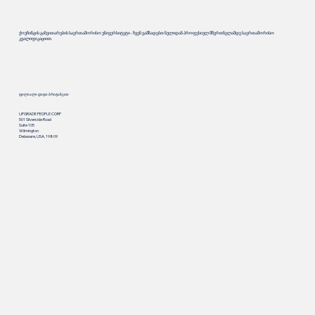
ქოუჩინგის განვითარების საერთაშორისო უნივერსიტეტი - ჩვენ ვამზადებთ ნულიდან პროფესიულ მწვრთნელამდე საერთაშორისო
კვალიფიკაციით.
ფილიალი დიდი ბრიტანეთი
UPGRADE PEOPLE CORP
501 Silverside Road
Suite 105
Wilmington
Delaware, USA, 19809