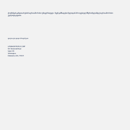
ქოუჩინგის განვითარების საერთაშორისო უნივერსიტეტი - ჩვენ ვამზადებთ ნულიდან პროფესიულ მწვრთნელამდე საერთაშორისო
კვალიფიკაციით.
ფილიალი დიდი ბრიტანეთი
UPGRADE PEOPLE CORP
501 Silverside Road
Suite 105
Wilmington
Delaware, USA, 19809