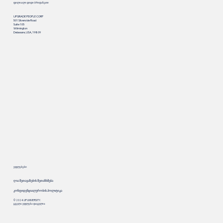
ფილიალი დიდი ბრიტანეთი
UPGRADE PEOPLE CORP
501 Silverside Road
Suite 105
Wilmington
Delaware, USA, 19809
უფლებები
ღია შეთავაზების შეთანხმება
კონფიდენციალურობის პოლიტიკა
© 2024. UP.UNIVERSITY.
ყველა უფლება დაცულია