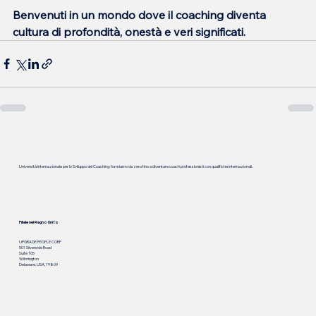
Benvenuti in un mondo dove il coaching diventa 
cultura di profondità, onestà e veri significati.
Università Internazionale per lo Sviluppo del Coaching: formiamo da zero fino a diventare coach professionisti con qualifiche internazionali.
Filiale nel Regno Unito
UPGRADE PEOPLE CORP
501 Silverside Road
Suite 105
Wilmington
Delaware, USA, 19809