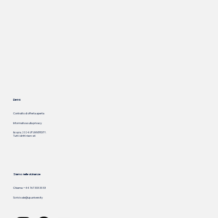
Diritti
Contratto di offerta aperta
Informativa sulla privacy
&copia; 2024. UP.UNIVERSITY.
Tutti i diritti riservati
Siamo nelle vicinanze
Chiama: +44 767 333 33 33
Scrivi:
sale@up.university