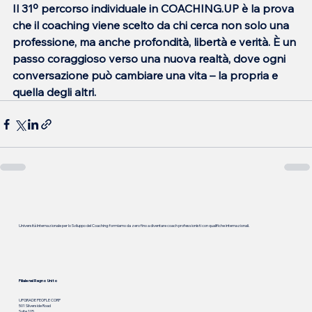
Il 31º percorso individuale in COACHING.UP è la prova 
che il coaching viene scelto da chi cerca non solo una 
professione, ma anche profondità, libertà e verità. È un 
passo coraggioso verso una nuova realtà, dove ogni 
conversazione può cambiare una vita – la propria e 
quella degli altri.
Università Internazionale per lo Sviluppo del Coaching: formiamo da zero fino a diventare coach professionisti con qualifiche internazionali.
Filiale nel Regno Unito
UPGRADE PEOPLE CORP
501 Silverside Road
Suite 105