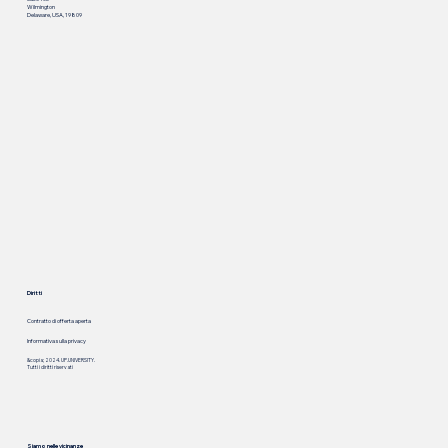
Wilmington
Delaware, USA, 19809
Diritti
Contratto di offerta aperta
Informativa sulla privacy
&copia; 2024. UP.UNIVERSITY.
Tutti i diritti riservati
Siamo nelle vicinanze