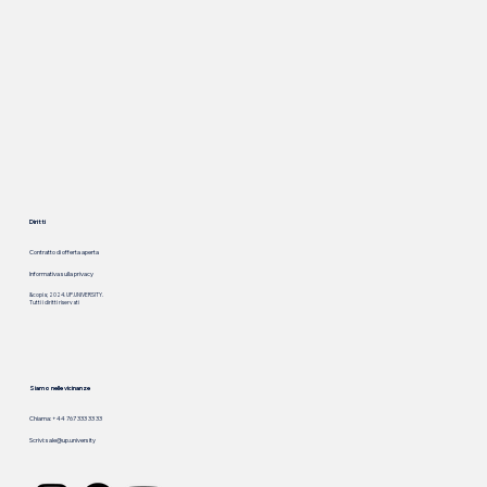
Diritti
Contratto di offerta aperta
Informativa sulla privacy
&copia; 2024. UP.UNIVERSITY.
Tutti i diritti riservati
Siamo nelle vicinanze
Chiama: +44 767 333 33 33
Scrivi:
sale@up.university