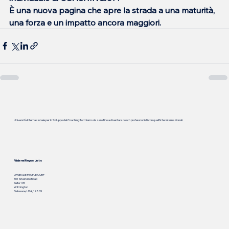
È una nuova pagina che apre la strada a una maturità, 
una forza e un impatto ancora maggiori.
Università Internazionale per lo Sviluppo del Coaching: formiamo da zero fino a diventare coach professionisti con qualifiche internazionali.
Filiale nel Regno Unito
UPGRADE PEOPLE CORP
501 Silverside Road
Suite 105
Wilmington
Delaware, USA, 19809