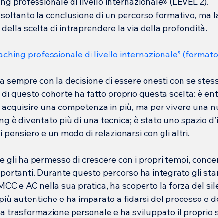
 professionale di livello internazionale» (LEVEL 2).
soltanto la conclusione di un percorso formativo, ma l
della scelta di intraprendere la via della profondità.
hing professionale di livello internazionale” (formato
ia sempre con la decisione di essere onesti con se stessi
i questo cohorte ha fatto proprio questa scelta: è ent
cquisire una competenza in più, ma per vivere una nu
ching è diventato più di una tecnica; è stato uno spazio d’
di pensiero e un modo di relazionarsi con gli altri.
le gli ha permesso di crescere con i propri tempi, conce
importanti. Durante questo percorso ha integrato gli st
MCC e AC nella sua pratica, ha scoperto la forza del sile
più autentiche e ha imparato a fidarsi del processo e de
 trasformazione personale e ha sviluppato il proprio st