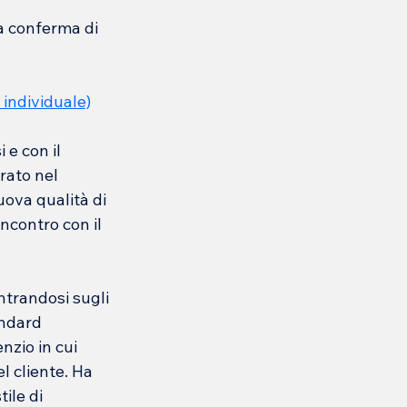
a conferma di 
 individuale)
 e con il 
rato nel 
ova qualità di 
incontro con il 
ntrandosi sugli 
andard 
nzio in cui 
l cliente. Ha 
ile di 