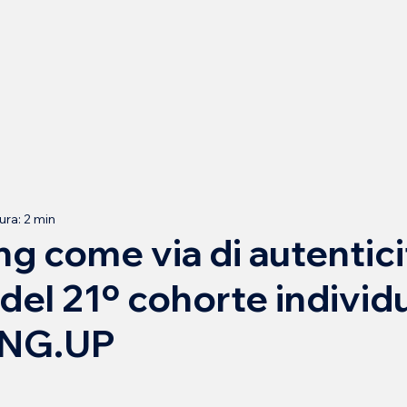
ura: 2 min
ng come via di autentici
del 21º cohorte individu
NG.UP