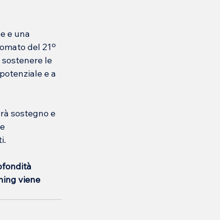
e e una 
lomato del 21º 
 sostenere le 
 potenziale e a 
sarà sostegno e 
e 
i.
ofondità 
hing viene 