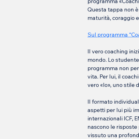
programma «Coaching
Questa tappa non è 
maturità, coraggio e 
Sul programma “Coac
Il vero coaching iniz
mondo. Lo studente d
programma non per a
vita. Per lui, il coa
vero «Io», uno stile 
Il formato individua
aspetti per lui più 
internazionali ICF, E
nascono le risposte 
vissuto una profonda