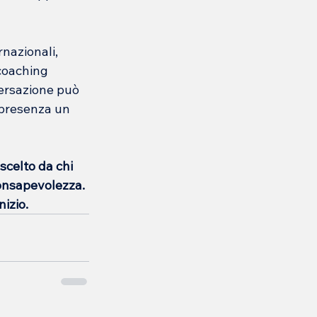
rnazionali, 
 coaching 
versazione può 
presenza un 
scelto da chi 
consapevolezza. 
izio.