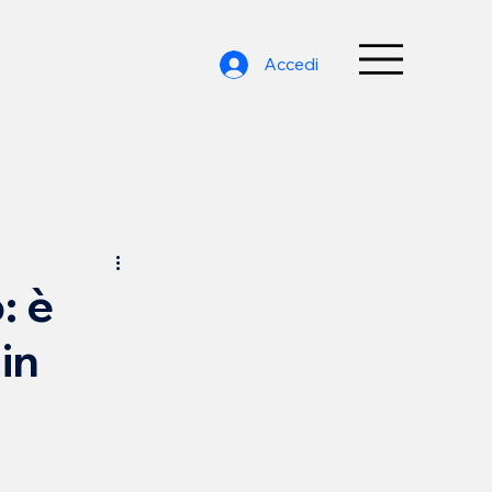
Accedi
: è
in