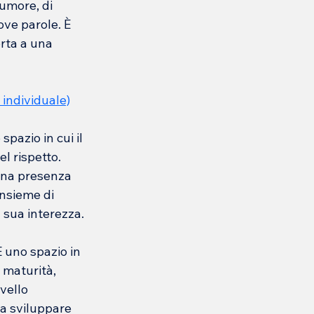
rumore, di 
ove parole. È 
rta a una 
 individuale)
pazio in cui il 
l rispetto. 
 una presenza 
insieme di 
 sua interezza.
È uno spazio in 
 maturità, 
vello 
 a sviluppare 