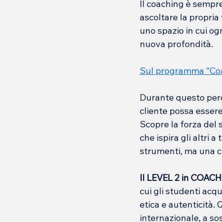
Il coaching è sempre 
ascoltare la propria
uno spazio in cui o
nuova profondità.
Sul programma “Coac
Durante questo perco
cliente possa essere 
Scopre la forza del 
che ispira gli altri a
strumenti, ma una cu
Il LEVEL 2 in COAC
cui gli studenti ac
etica e autenticità. 
internazionale, a so