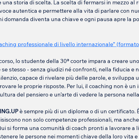
una storia di scelta. La scelta di fermarsi in mezzo al 
 voce autentica e permettere alla vita di parlare con nu
gni domanda diventa una chiave e ogni pausa apre la po
hing professionale di livello internazionale” (formato
rso, lo studente della 30ª coorte impara a creare uno s
se stesso - senza giudizi né confronti, nella fiducia e ne
silenzio, capace di rivelare più delle parole, e sviluppa
 trovare le proprie risposte. Per lui, il coaching non è un 
ltura del pensiero e un’arte di vedere la persona nella
HING.UP
 è sempre più di un diploma o di un certificato. 
quisiscono non solo competenze professionali, ma anche
Qui si forma una comunità di coach pronti a lavorare a li
stenere le persone nei momenti chiave della loro vita e