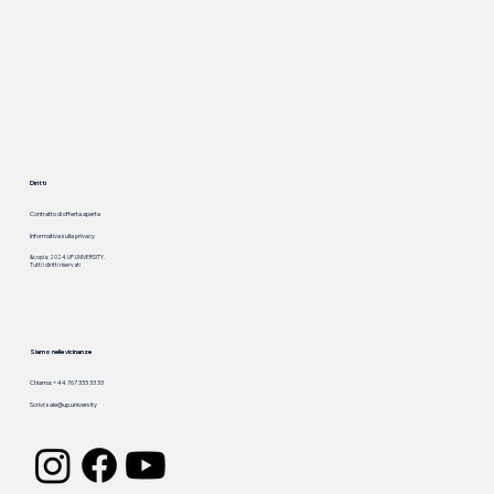
Diritti
Contratto di offerta aperta
Informativa sulla privacy
&copia; 2024. UP.UNIVERSITY.
Tutti i diritti riservati
Siamo nelle vicinanze
Chiama: +44 767 333 33 33
Scrivi:
sale@up.university