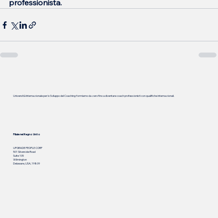
professionista.
Università Internazionale per lo Sviluppo del Coaching: formiamo da zero fino a diventare coach professionisti con qualifiche internazionali.
Filiale nel Regno Unito
UPGRADE PEOPLE CORP
501 Silverside Road
Suite 105
Wilmington
Delaware, USA, 19809