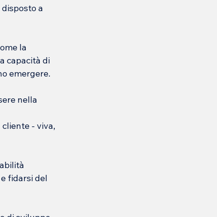
 disposto a 
Come la 
a capacità di 
ano emergere.
ere nella 
cliente - viva, 
bilità 
e fidarsi del 