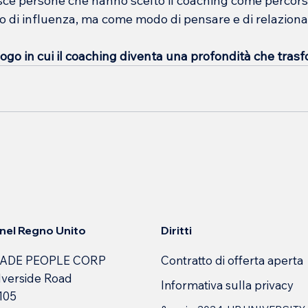
sce persone che hanno scelto il coaching come percorso
di influenza, ma come modo di pensare e di relazionar
ogo in cui il coaching diventa una profondità che tras
Diritti
e nel Regno Unito
Contratto di offerta aperta
ADE PEOPLE CORP
lverside Road
Informativa sulla privacy
 105