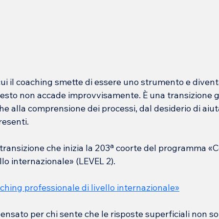
ui il coaching smette di essere uno strumento e divent
esto non accade improvvisamente. È una transizione g
he alla comprensione dei processi, dal desiderio di aiut
resenti.
transizione che inizia la 203ª coorte del programma «
C
llo internazionale
» (LEVEL 2).
ching professionale di livello internazionale
»
nsato per chi sente che le risposte superficiali non so