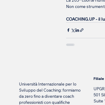
La 203ª coorte riuni
Non come strumento 
COACHING.UP - il lu
Filial
Università Internazionale per lo
UPGR
Sviluppo del Coaching: formiamo
501 Si
da zero fino a diventare coach
Suite
professionisti con qualifiche