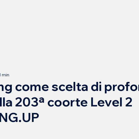
1 min
ing come scelta di profo
lla 203ª coorte Level 2
NG.UP