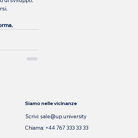
 di sviluppo. 
si.
forma.
Siamo nelle vicinanze
Scrivi:
sale@up.university
Chiama: +44 767 333 33 33