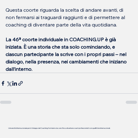
Questa coorte riguarda la scelta di andare avanti, di 
non fermarsi ai traguardi raggiunti e di permettere al 
coaching di diventare parte della vita quotidiana.
La 46ª coorte individuale in COACHING.UP è già 
iniziata. È una storia che sta solo cominciando, e 
ciascun partecipante la scrive con i propri passi – nel 
dialogo, nella presenza, nei cambiamenti che iniziano 
dall’interno.
Università Internazionale per lo Sviluppo del Coaching: formiamo da zero fino a diventare coach professionisti con qualifiche internazionali.