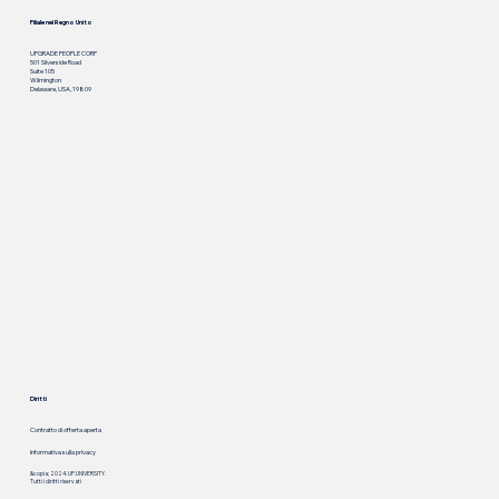
Filiale nel Regno Unito
UPGRADE PEOPLE CORP
501 Silverside Road
Suite 105
Wilmington
Delaware, USA, 19809
Diritti
Contratto di offerta aperta
Informativa sulla privacy
&copia; 2024. UP.UNIVERSITY.
Tutti i diritti riservati