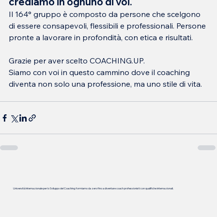
crediamo in ognuno di voi.
Il 164° gruppo è composto da persone che scelgono 
di essere consapevoli, flessibili e professionali. Persone 
pronte a lavorare in profondità, con etica e risultati.
Grazie per aver scelto COACHING.UP.
Siamo con voi in questo cammino dove il coaching 
diventa non solo una professione, ma uno stile di vita.
Università Internazionale per lo Sviluppo del Coaching: formiamo da zero fino a diventare coach professionisti con qualifiche internazionali.