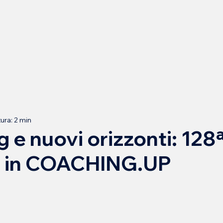
ura: 2 min
 e nuovi orizzonti: 128
e in COACHING.UP