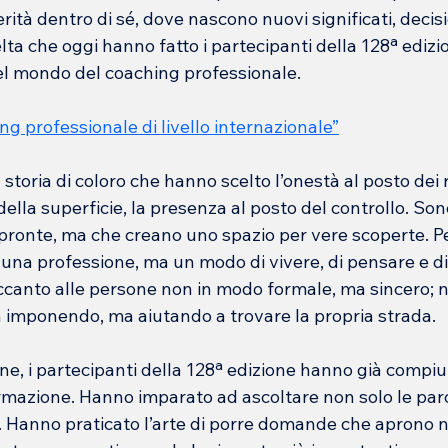
ità dentro di sé, dove nascono nuovi significati, decisi
ta che oggi hanno fatto i partecipanti della 128ª edizion
nel mondo del coaching professionale.
 professionale di livello internazionale”
 storia di coloro che hanno scelto l’onestà al posto dei ru
della superficie, la presenza al posto del controllo. So
pronte, ma che creano uno spazio per vere scoperte. Per
una professione, ma un modo di vivere, di pensare e di 
accanto alle persone non in modo formale, ma sincero; 
imponendo, ma aiutando a trovare la propria strada.
e, i partecipanti della 128ª edizione hanno già compiu
ormazione. Hanno imparato ad ascoltare non solo le par
se. Hanno praticato l’arte di porre domande che aprono n