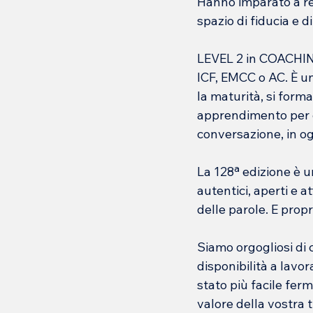
Hanno imparato a re
spazio di fiducia e di
LEVEL 2 in COACHING
ICF, EMCC o AC. È un
la maturità, si forma
apprendimento per es
conversazione, in ogn
La 128ª edizione è u
autentici, aperti e a
delle parole. E prop
Siamo orgogliosi di c
disponibilità a lavo
stato più facile ferm
valore della vostra 