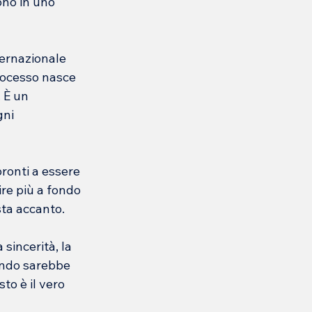
no in uno 
ernazionale 
rocesso nasce 
 È un 
ni 
ronti a essere 
ire più a fondo 
sta accanto.
sincerità, la 
ando sarebbe 
to è il vero 