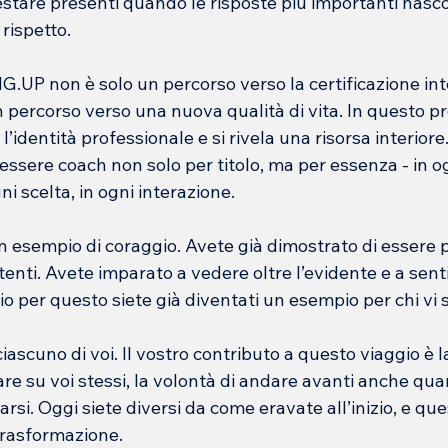
stare presenti quando le risposte più importanti nasco
 rispetto.
.UP non è solo un percorso verso la certificazione int
 percorso verso una nuova qualità di vita. In questo p
 l’identità professionale e si rivela una risorsa interiore.
sere coach non solo per titolo, ma per essenza - in og
i scelta, in ogni interazione.
n esempio di coraggio. Avete già dimostrato di essere p
ttenti. Avete imparato a vedere oltre l’evidente e a sent
rio per questo siete già diventati un esempio per chi vi 
iascuno di voi. Il vostro contributo a questo viaggio è la 
rare su voi stessi, la volontà di andare avanti anche qu
arsi. Oggi siete diversi da come eravate all’inizio, e ques
trasformazione.