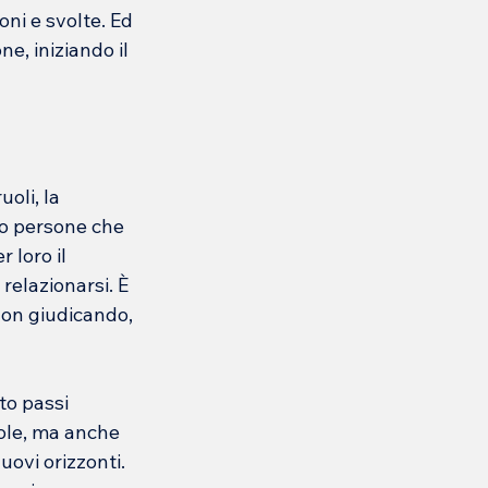
oni e svolte. Ed 
e, iniziando il 
oli, la 
no persone che 
 loro il 
relazionarsi. È 
non giudicando, 
to passi 
ole, ma anche 
uovi orizzonti. 