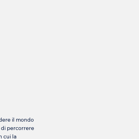
dere il mondo 
 di percorrere 
 cui la 