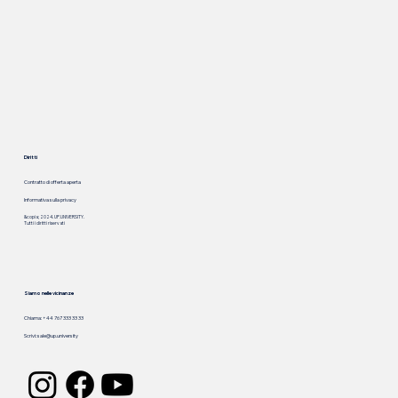
Diritti
Contratto di offerta aperta
Informativa sulla privacy
&copia; 2024. UP.UNIVERSITY.
Tutti i diritti riservati
Siamo nelle vicinanze
Chiama: +44 767 333 33 33
Scrivi:
sale@up.university