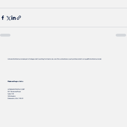
Università Internazionale per lo Sviluppo del Coaching: formiamo da zero fino a diventare coach professionisti con qualifiche internazionali.
Filiale nel Regno Unito
UPGRADE PEOPLE CORP
501 Silverside Road
Suite 105
Wilmington
Delaware, USA, 19809